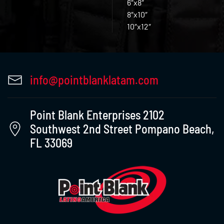
6″x8″
8″x10″
10″x12″
info@pointblanklatam.com
Point Blank Enterprises 2102
Southwest 2nd Street Pompano Beach,
FL 33069