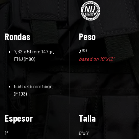
Rondas
Peso
lbs
7,62 x 51 mm 147gr.
3
FMJ (M80)
based on 10″x12″
5,56 x 45 mm 55gr.
(M193)
Espesor
Talla
1″
6″x6″