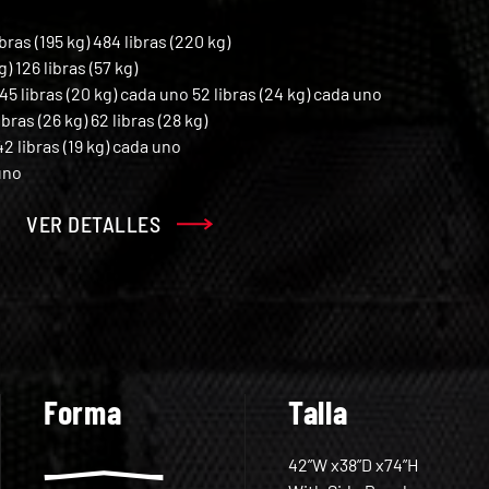
bras (195 kg) 484 libras (220 kg)
g) 126 libras (57 kg)
45 libras (20 kg) cada uno 52 libras (24 kg) cada uno
bras (26 kg) 62 libras (28 kg)
42 libras (19 kg) cada uno
uno
VER DETALLES
Forma
Talla
42”W x38”D x74”H