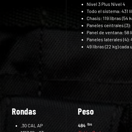
Nivel 3 Plus Nivel 4
Todo el sistema: 431 li
Chasis: 119 libras (54 k
Paneles centrales (3): 
Panel de ventana: 58 li
Paneles laterales (4): 
49 libras (22 kg) cada 
Rondas
Peso
lbs
.30 CAL AP
484