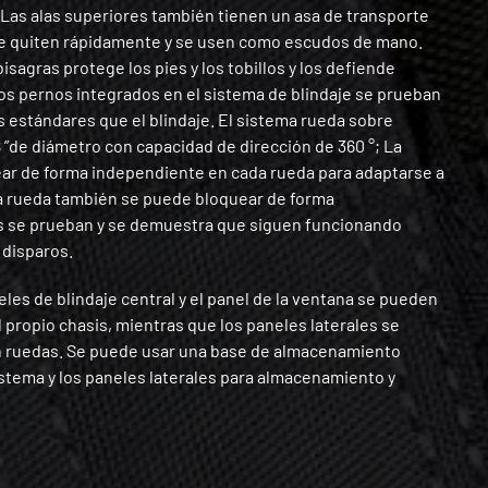
 Las alas superiores también tienen un asa de transporte
se quiten rápidamente y se usen como escudos de mano.
isagras protege los pies y los tobillos y los defiende
Los pernos integrados en el sistema de blindaje se prueban
s estándares que el blindaje. El sistema rueda sobre
 ”de diámetro con capacidad de dirección de 360 ​​°; La
ar de forma independiente en cada rueda para adaptarse a
a rueda también se puede bloquear de forma
s se prueban y se demuestra que siguen funcionando
 disparos.
eles de blindaje central y el panel de la ventana se pueden
l propio chasis, mientras que los paneles laterales se
n ruedas. Se puede usar una base de almacenamiento
istema y los paneles laterales para almacenamiento y