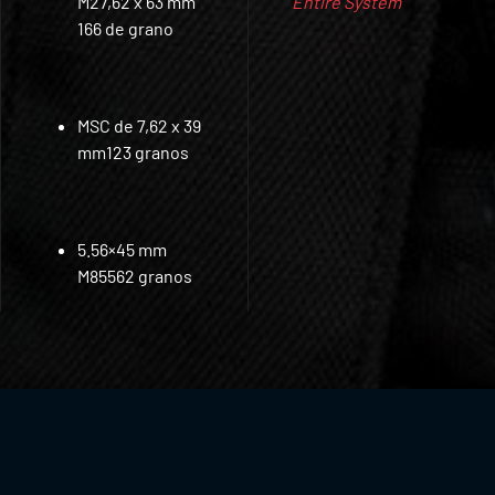
M27,62 x 63 mm
Entire System
166 de grano
MSC de 7,62 x 39
mm123 granos
5.56×45 mm
M85562 granos