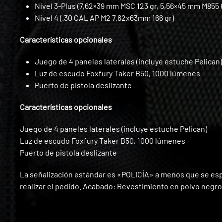
Nivel 3-Plus (7,62×39 mm MSC 123 gr, 5,56×45 mm M855 
Nivel 4 (.30 CAL AP M2 7.62x63mm 166 gr)
Características opcionales
Juego de 4 paneles laterales (incluye estuche Pelican)
Luz de escudo Foxfury Taker B50, 1000 lúmenes
Puerto de pistola deslizante
Características opcionales
Juego de 4 paneles laterales (incluye estuche Pelican)
Luz de escudo Foxfury Taker B50, 1000 lúmenes
Puerto de pistola deslizante
La señalización estándar es «POLICÍA» a menos que se espe
realizar el pedido. Acabado: Revestimiento en polvo negro