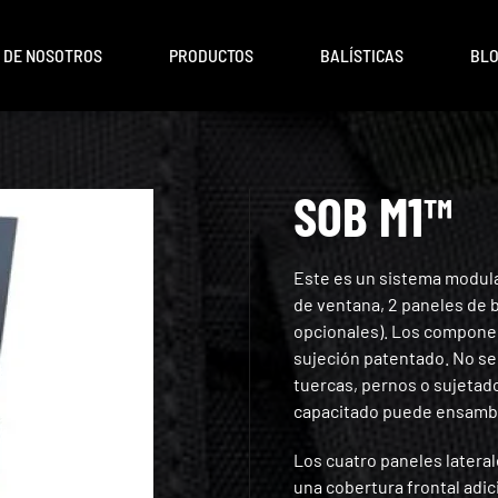
 DE NOSOTROS
PRODUCTOS
BALÍSTICAS
BL
SOB M1™
Este es un sistema modula
de ventana, 2 paneles de b
opcionales). Los compone
sujeción patentado. No se
tuercas, pernos o sujetado
capacitado puede ensambl
Los cuatro paneles latera
una cobertura frontal adic