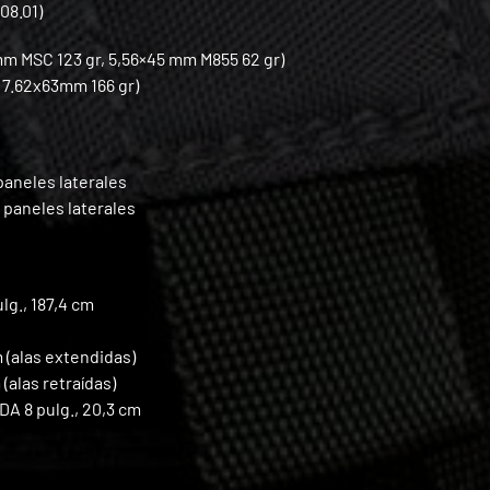
08.01)
 mm MSC 123 gr, 5,56×45 mm M855 62 gr)
2 7.62x63mm 166 gr)
paneles laterales
 paneles laterales
g., 187,4 cm
m (alas extendidas)
(alas retraídas)
 8 pulg., 20,3 cm