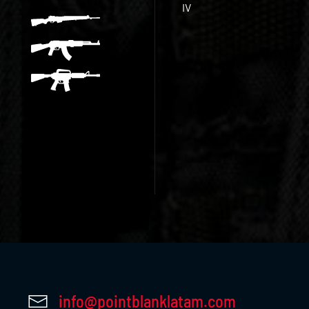
IV
info@pointblanklatam.com