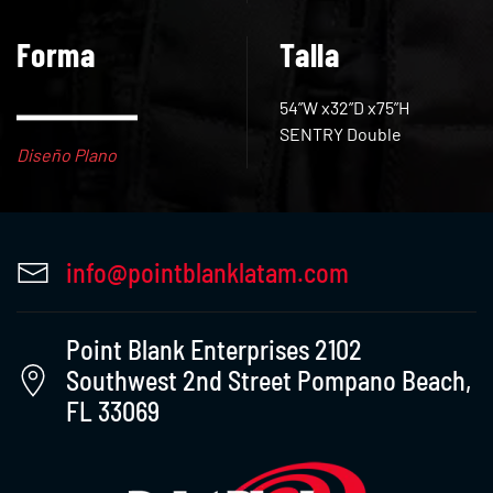
Forma
Talla
54”W x32”D x75”H
SENTRY Double
Diseño Plano
info@pointblanklatam.com
Point Blank Enterprises 2102
Southwest 2nd Street Pompano Beach,
FL 33069