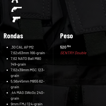
Rondas
Peso
lbs
.30 CAL AP M2
520
7.62x63mm 166-grain
SENTRY Double
7.62 NATO Ball M80
149-grain
7.62x39mm MSC 123-
grain
5.56x45mm M855 62-
grain
.44 MAG SWcGc 240-
grain
9mm FMJ 124-grain