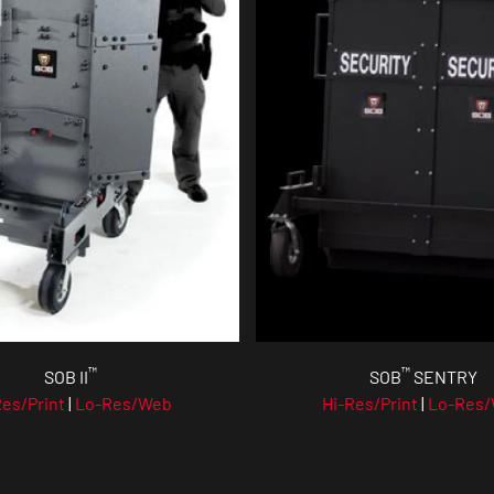
™
™
SOB II
SOB
SENTRY
Res/Print
|
Lo-Res/Web
Hi-Res/Print
|
Lo-Res