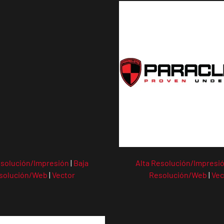
esolución/Impresión
|
Baja
Alta Resolución/Impresi
solución/Web
|
Vector
Resolución/Web
|
Vec