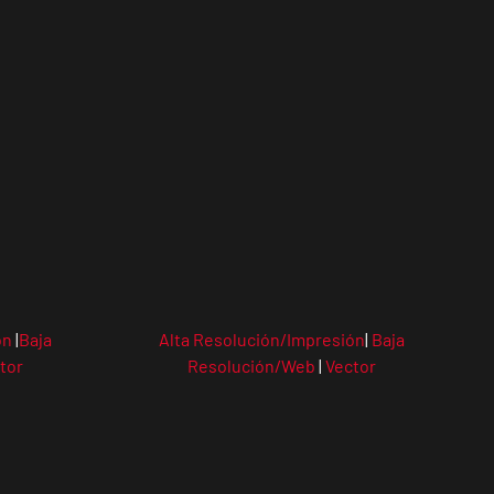
ón
|
Baja
Alta Resolución/Impresión
|
Baja
tor
Resolución/Web
|
Vector