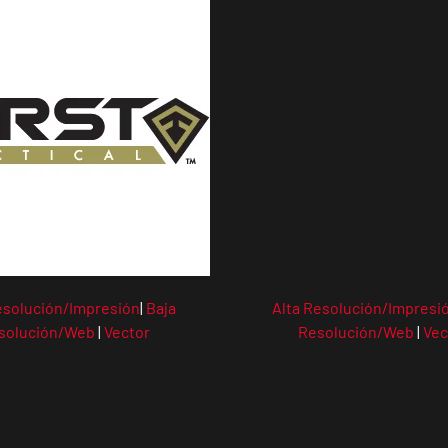
esolución/Impresión
|
Baja
Alta Resolución/Impresi
solución/Web
|
Vector
Resolución/Web
|
Vec