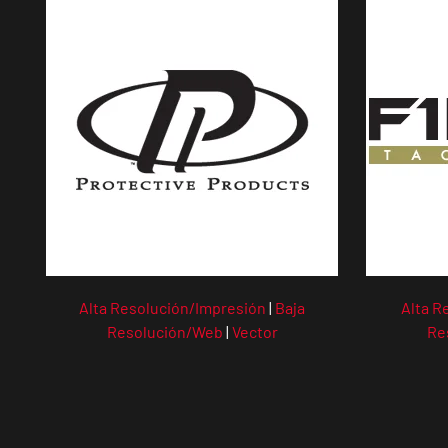
Alta Resolución/Impresión
|
Baja
Alta R
Resolución/Web
|
Vector
Re