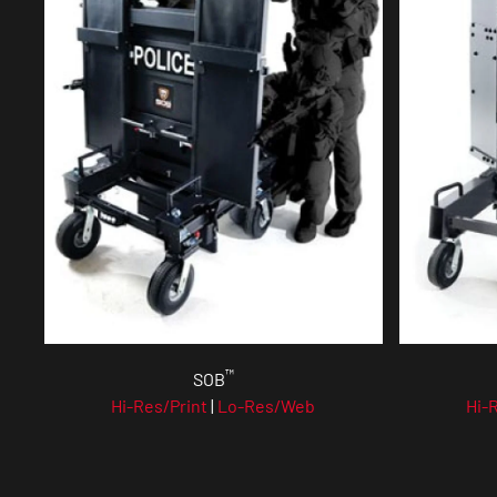
™
SOB
Hi-Res/Print
|
Lo-Res/Web
Hi-