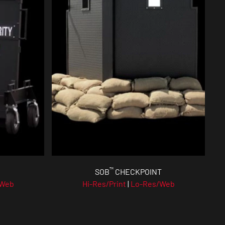
™
SOB
CHECKPOINT
/Web
Hi-Res/Print
|
Lo-Res/Web